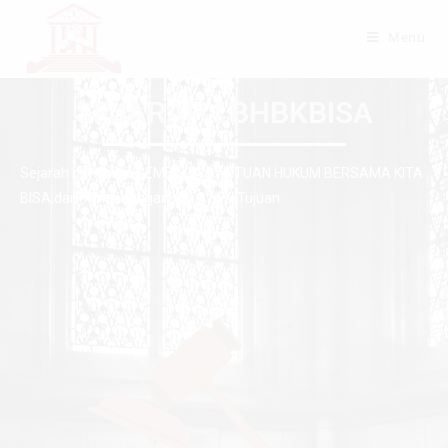
Menu
SEJARAH LBHBKBISA
Sejarah berdirinya LEMBAGA BANTUAN HUKUM BERSAMA KITA
BISA,dan Tentu dengan Visi & Misi,Tujuan.