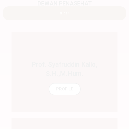
DEWAN PENASEHAT
SLIDE 1
Prof. Syafruddin Kallo,
S.H.,M.Hum.
PROFILE