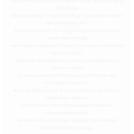
untuk meneruskan cita-cita dan semangat “pro-bono” yang
selalu beliau
tanamkan.Nama “Bersama Kita Bisa” merupakan cerminan
dari prinsip hidup Alm.
Bapak Bersamanov, S.H. yang percaya bahwa kekuatan
hukum akan menjadi
maksimal jika masyarakat bersatu. Beliau selalu menekankan
bahwa keadilan
tidak akan datang dengan sendirinya, melainkan harus
dijemput melalui
persatuan antara ahli hukum yang berintegritas dan
masyarakat yang sadar
akan hak-haknya.Nama “Bersama Kita Bisa” dipilih bukan
tanpa alasan. Nama ini
mencerminkan filosofi bahwa keadilan tidak bisa
diperjuangkan secara
sendirian oleh advokat saja, melainkan harus melalui
kolaborasi (gotong royong)