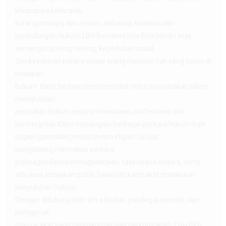
khususnya kelompok
kurang mampu dan rentan, terhadap keadilan dan
perlindungan hukum.LBH Bersama Kita Bisa berdiri atas
semangat gotong royong, kepedulian sosial,
dan keyakinan bahwa setiap orang memiliki hak yang sama di
hadapan
hukum. Kami berkomitmen menjadi mitra masyarakat dalam
menghadapi
persoalan hukum secara manusiawi, profesional, dan
berintegritas.Kami menangani berbagai perkara hukum baik
litigasi (peradilan) maupun non litigasi (di luar
pengadilan),mencakup perkara
pidana,perdata,ketenagakerjaan, tata usaha negara, serta
advokasi kebijakan publik.Selain itu,kami aktif melakukan
penyuluhan hukum.
Dengan didukung oleh tim advokat, paralegal, peneliti, dan
penggerak
masyarakat yang berintegritas dan berkompeten, LBH BKB