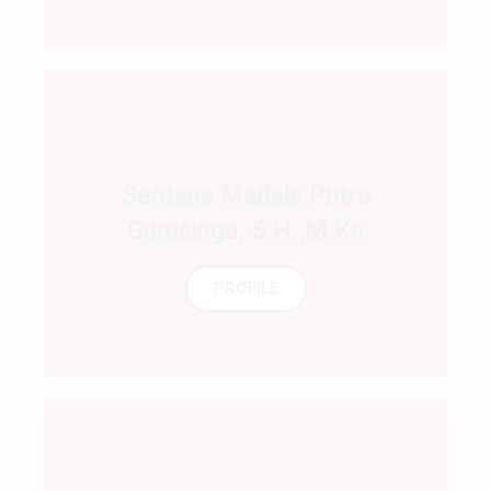
Sentana Madala Putra
Gurusinga, S.H.,M.Kn
PROFILE