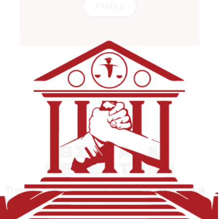
PROFILE
SLIDE 2
SLIDE 3
BIAYA &
KETENTUAN
Transparansi biaya dan komitmen kami untuk
memberikan layanan hukum terbaik