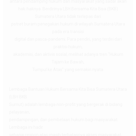
antara pendamping hukum dan masyarakat yang sadar akan
hak-haknya. Berdirinya LBH Bersama Kita Bisa (BKB)
Sumatera Utara tidak terlepas dari
potret buram penegakan hukum di wilayah Sumatera Utara
pada era transisi
digital dan pasca-pandemi. Para pendiri, yang terdiri dari
praktisi hukum,
akademisi, dan aktivis sosial, melihat adanya tren “Hukum
Tajam ke Bawah,
Tumpul ke Atas” yang semakin nyata.
Lembaga Bantuan Hukum Bersama Kita Bisa Sumatera Utara
(LBH BKB
Sumut) adalah lembaga non-profit yang bergerak di bidang
pelayanan,
pendampingan, dan pembelaan hukum bagi masyarakat.
Lembaga ini hadir
sebagai respon atas masih terbatasnya akses masyarakat,