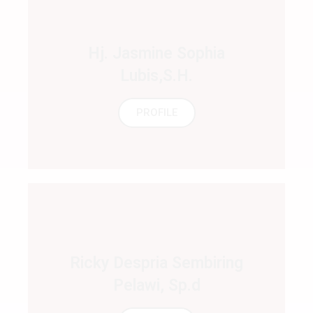
Hj. Jasmine Sophia
Lubis,S.H.
PROFILE
Ricky Despria Sembiring
Pelawi, Sp.d